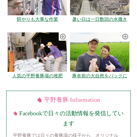
餌やりも大事な作業
暑い日は一日数回の水撒き
人気の平野養豚場の堆肥
豚舎前の大自然をバックに
平野養豚 Information
Facebookで日々の活動情報を発信してい
ます
平野養豚では日々の養豚場の様子から、オリジナル