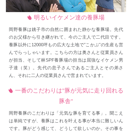
明るいイケメン達の養豚場
岡野養豚は銚子市の自然に囲まれた静かな養豚場。先代
のお父様から引き継がれて、今のご主人で二代目です。
養豚以外に12000坪もの広大な土地で"こかぶ"の生産も営
んでらっしゃいます。こちらの方は奥さんと従業員さん
が担当、そして林SPF養豚場の担当は屈強なイケメン男
子達（笑）。先代の息子さんであるご主人とその弟さ
ん、それに二人の従業員さんで営まれています。
一番のこだわりは"豚が元気に走り回れる
豚舎"
岡野養豚のこだわりは「元気な豚を育てる事」。聞こえ
は単純ですが、養豚はこれを叶える事が本当に難しいん
です。豚がどう感じて、どうして欲しいのか。その事を