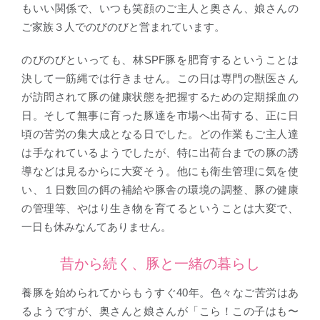
もいい関係で、いつも笑顔のご主人と奥さん、娘さんの
ご家族３人でのびのびと営まれています。
のびのびといっても、林SPF豚を肥育するということは
決して一筋縄では行きません。この日は専門の獣医さん
が訪問されて豚の健康状態を把握するための定期採血の
日。そして無事に育った豚達を市場へ出荷する、正に日
頃の苦労の集大成となる日でした。どの作業もご主人達
は手なれているようでしたが、特に出荷台までの豚の誘
導などは見るからに大変そう。他にも衛生管理に気を使
い、１日数回の餌の補給や豚舎の環境の調整、豚の健康
の管理等、やはり生き物を育てるということは大変で、
一日も休みなんてありません。
昔から続く、豚と一緒の暮らし
養豚を始められてからもうすぐ40年。色々なご苦労はあ
るようですが、奥さんと娘さんが「こら！この子はも〜