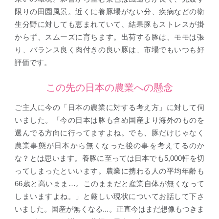
限りの田園風景。近くに養豚場がない分、疾病などの衛
生分野に対しても恵まれていて、結果豚もストレスが掛
からず、スムーズに育ちます。出荷する豚は、モモは張
り、バランス良く肉付きの良い豚は、市場でもいつも好
評価です。
この先の日本の農業への懸念
ご主人に今の「日本の農業に対する考え方」に対して伺
いました。「今の日本は豚も含め国産より海外のものを
選んでる方向に行ってますよね。でも、豚だけじゃなく
農業事態が日本から無くなった後の事を考えてるのか
な？とは思います。養豚に至っては日本でも5,000軒を切
ってしまったといいます。農業に携わる人の平均年齢も
66歳と高いまま…。このままだと産業自体が無くなって
しまいますよね。」と厳しい現状についてお話して下さ
いました。国産が無くなる...。正直今はまだ想像もつきま