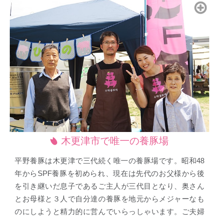
木更津市で唯一の養豚場
平野養豚は木更津で三代続く唯一の養豚場です。昭和48
年からSPF養豚を初められ、現在は先代のお父様から後
を引き継いだ息子であるご主人が三代目となり、奥さん
とお母様と３人で自分達の養豚を地元からメジャーなも
のにしようと精力的に営んでいらっしゃいます。ご夫婦