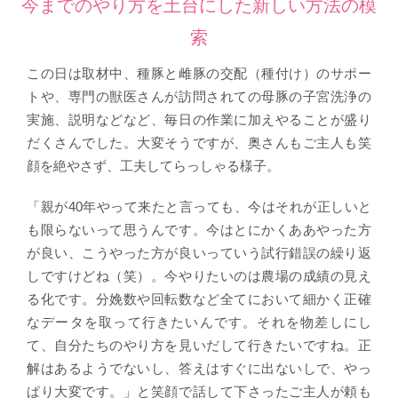
今までのやり方を土台にした新しい方法の模
索
この日は取材中、種豚と雌豚の交配（種付け）のサポー
トや、専門の獣医さんが訪問されての母豚の子宮洗浄の
実施、説明などなど、毎日の作業に加えやることが盛り
だくさんでした。大変そうですが、奥さんもご主人も笑
顔を絶やさず、工夫してらっしゃる様子。
「親が40年やって来たと言っても、今はそれが正しいと
も限らないって思うんです。今はとにかくああやった方
が良い、こうやった方が良いっていう試行錯誤の繰り返
しですけどね（笑）。今やりたいのは農場の成績の見え
る化です。分娩数や回転数など全てにおいて細かく正確
なデータを取って行きたいんです。それを物差しにし
て、自分たちのやり方を見いだして行きたいですね。正
解はあるようでないし、答えはすぐに出ないしで、やっ
ぱり大変です。」と笑顔で話して下さったご主人が頼も