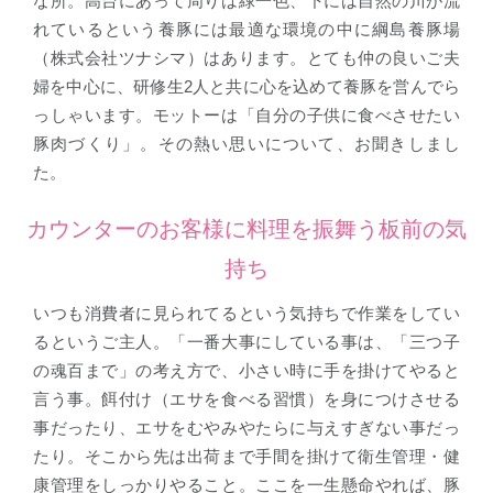
な所。高台にあって周りは緑一色、下には自然の川が流
れているという養豚には最適な環境の中に綱島養豚場
（株式会社ツナシマ）はあります。とても仲の良いご夫
婦を中心に、研修生2人と共に心を込めて養豚を営んでら
っしゃいます。モットーは「自分の子供に食べさせたい
豚肉づくり」。その熱い思いについて、お聞きしまし
た。
カウンターのお客様に料理を振舞う板前の気
持ち
いつも消費者に見られてるという気持ちで作業をしてい
るというご主人。「一番大事にしている事は、「三つ子
の魂百まで」の考え方で、小さい時に手を掛けてやると
言う事。餌付け（エサを食べる習慣）を身につけさせる
事だったり、エサをむやみやたらに与えすぎない事だっ
たり。そこから先は出荷まで手間を掛けて衛生管理・健
康管理をしっかりやること。ここを一生懸命やれば、豚