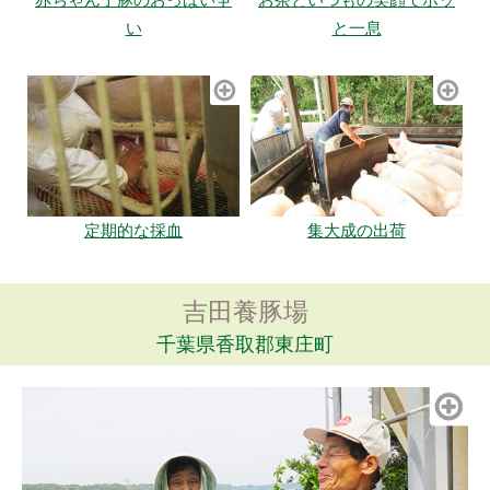
い
と一息
定期的な採血
集大成の出荷
吉田養豚場
千葉県香取郡東庄町