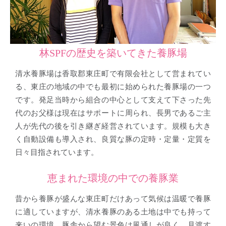
林SPFの歴史を築いてきた養豚場
清水養豚場は香取郡東庄町で有限会社として営まれてい
る、東庄の地域の中でも最初に始められた養豚場の一つ
です。発足当時から組合の中心として支えて下さった先
代のお父様は現在はサポートに周られ、長男であるご主
人が先代の後を引き継ぎ経営されています。規模も大き
く自動設備も導入され、良質な豚の定時・定量・定質を
日々目指されています。
恵まれた環境の中での養豚業
昔から養豚が盛んな東庄町だけあって気候は温暖で養豚
に適していますが、清水養豚のある土地は中でも持って
来いの環境。豚舎から望む景色は風通しが良く、見渡す