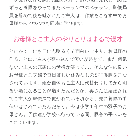
ずっと養豚をやってきたベテラン中のベテラン。郵便局
員を辞めて後を継がれたご主人は、作業をこなす中でお
母様からノウハウも同時に学びます。
お母様とご主人のやりとりはまるで漫才
とにかく一にも二にも明るくて面白いご主人。お母様の
仰ることにご主人が突っ込んで笑いが起きて、また 何気
ないご主人の冗談にお母様が笑って…。そんな仲の良い
お母様とご夫婦で毎日厳しい休みなしのSPF養豚をこな
されています。組合自体もご主人に代替わりしてから明
るい場になることが増えたんだとか。奥さんは結婚され
てご主人が郵便局で働かれている頃から、先に養豚の手
伝いはされていたんだそう。今は小学１年生の双子のお
母さん。子供達が学校へ行っている間、豚舎の手伝いを
されています。