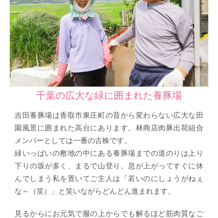
千葉の広大な緑に囲まれた養豚場
吉田養豚場は香取市東庄町の昔から変わらない広大な田
園風景に囲まれた高台にあります。林商店肉豚出荷組合
メンバーとしては一番の古株です。
緑いっぱいの敷地の中にある養豚場までの道のりは上り
下りの坂が多く、まるで山登り。息が上がってすぐに休
んでしまう私を置いてご主人は「若いのにしょうがねぇ
な～（笑）」と笑いながらどんどん進まれます。
見るからにお元気で服の上からでも解るほど筋肉質なご