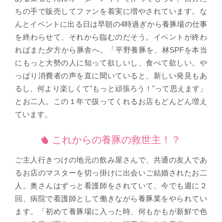
ちの手で販売してファンを着実に増やされています。な
んとイベントに出る日は早朝の4時過ぎから養豚場の仕事
を終わらせて、それから臨むのだそう。イベントが終わ
ればまた夕方から豚舎へ。「平野養豚を、林SPFを本当
にもっと大勢の人に知って欲しいし、食べて欲しい。や
っぱり消費者の声を直に聞いていると、新しい発見もあ
るし、何より楽しくて"もっと頑張ろう！"って思えます」
とお二人。この１年で扱ってくれるお店もどんどん増え
ています。
これからの養豚の救世主！？
ご主人行きつけの地元の飲み屋さんで、共通の友人であ
るお店のマスターを切っ掛けに出会いご結婚されたお二
人。奥さんはずっと看護師をされていて、今でも週に２
回、病院で看護師として働きながら養豚業をやられてい
ます。「初めて養豚場に入った時、何もかもが新鮮で色