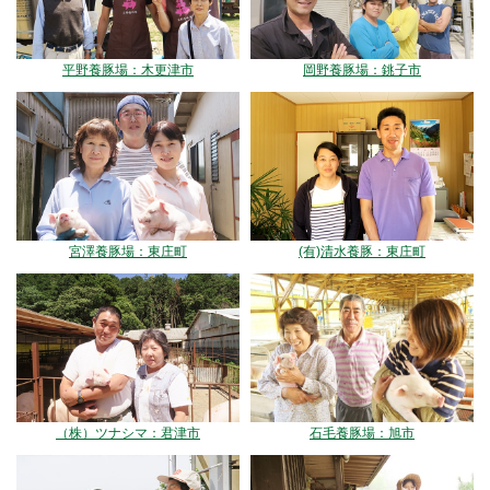
平野養豚場：木更津市
岡野養豚場：銚子市
宮澤養豚場：東庄町
(有)清水養豚：東庄町
（株）ツナシマ：君津市
石毛養豚場：旭市