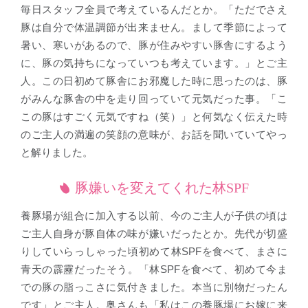
毎日スタッフ全員で考えているんだとか。「ただでさえ
豚は自分で体温調節が出来ません。まして季節によって
暑い、寒いがあるので、豚が住みやすい豚舎にするよう
に、豚の気持ちになっていつも考えています。」とご主
人。この日初めて豚舎にお邪魔した時に思ったのは、豚
がみんな豚舎の中を走り回っていて元気だった事。「こ
この豚はすごく元気ですね（笑）」と何気なく伝えた時
のご主人の満遍の笑顔の意味が、お話を聞いていてやっ
と解りました。
豚嫌いを変えてくれた林SPF
養豚場が組合に加入する以前、今のご主人が子供の頃は
ご主人自身が豚自体の味が嫌いだったとか。先代が切盛
りしていらっしゃった頃初めて林SPFを食べて、まさに
青天の霹靂だったそう。「林SPFを食べて、初めて今ま
での豚の脂っこさに気付きました。本当に別物だったん
です」とご主人。奥さんも「私はこの養豚場にお嫁に来