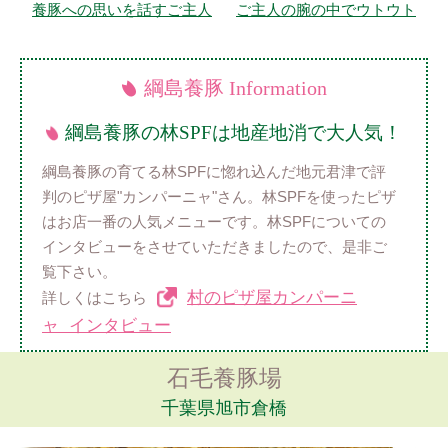
養豚への思いを話すご主人
ご主人の腕の中でウトウト
綱島養豚 Information
綱島養豚の林SPFは地産地消で大人気！
綱島養豚の育てる林SPFに惚れ込んだ地元君津で評
判のピザ屋"カンパーニャ"さん。林SPFを使ったピザ
はお店一番の人気メニューです。林SPFについての
インタビューをさせていただきましたので、是非ご
覧下さい。
村のピザ屋カンパーニ
詳しくはこちら
ャ インタビュー
石毛養豚場
千葉県旭市倉橋