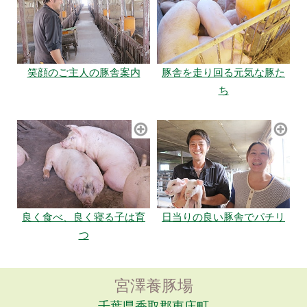
笑顔のご主人の豚舎案内
豚舎を走り回る元気な豚た
ち
良く食べ、良く寝る子は育
日当りの良い豚舎でパチリ
つ
宮澤養豚場
千葉県香取郡東庄町