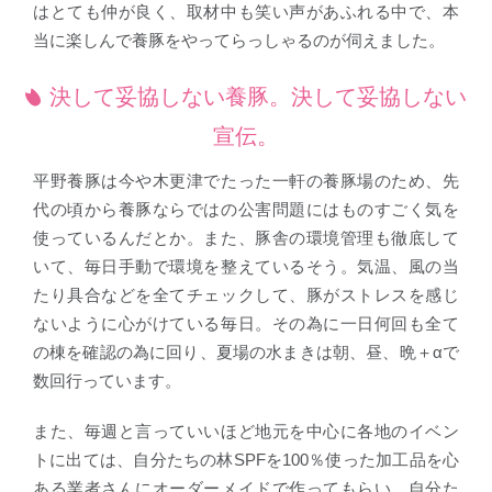
はとても仲が良く、取材中も笑い声があふれる中で、本
当に楽しんで養豚をやってらっしゃるのが伺えました。
決して妥協しない養豚。決して妥協しない
宣伝。
平野養豚は今や木更津でたった一軒の養豚場のため、先
代の頃から養豚ならではの公害問題にはものすごく気を
使っているんだとか。また、豚舎の環境管理も徹底して
いて、毎日手動で環境を整えているそう。気温、風の当
たり具合などを全てチェックして、豚がストレスを感じ
ないように心がけている毎日。その為に一日何回も全て
の棟を確認の為に回り、夏場の水まきは朝、昼、晩＋αで
数回行っています。
また、毎週と言っていいほど地元を中心に各地のイベン
トに出ては、自分たちの林SPFを100％使った加工品を心
ある業者さんにオーダーメイドで作ってもらい、自分た